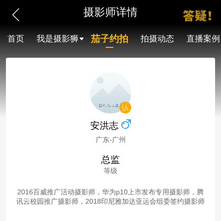
摄影师详情
茄子约拍
首页
我是摄影狮
拍摄动态
直播案例
安洪志
广东-广州
总监
等级
2016百威推广活动摄影师，华为p10上市发布专用摄影师，腾
讯云校园推广摄影师，2018印尼雅加达亚运会组委签约摄影师