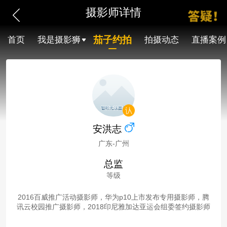
摄影师详情
茄子约拍
首页
我是摄影狮
拍摄动态
直播案例
安洪志
广东-广州
总监
等级
2016百威推广活动摄影师，华为p10上市发布专用摄影师，腾
讯云校园推广摄影师，2018印尼雅加达亚运会组委签约摄影师