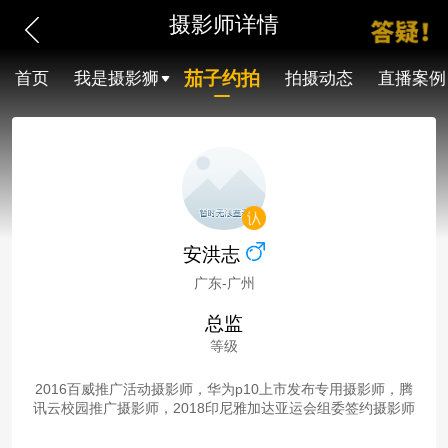
摄影师详情
茄子约拍
首页
我是摄影狮
拍摄动态
直播案例
安洪志
广东-广州
总监
等级
2016百威推广活动摄影师，华为p10上市发布专用摄影师，腾
讯云校园推广摄影师，2018印尼雅加达亚运会组委签约摄影师