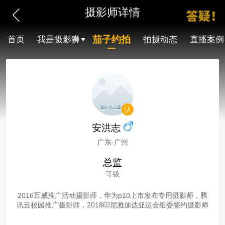
摄影师详情
茄子约拍
首页
我是摄影狮
拍摄动态
直播案例
安洪志
广东-广州
总监
等级
2016百威推广活动摄影师，华为p10上市发布专用摄影师，腾
讯云校园推广摄影师，2018印尼雅加达亚运会组委签约摄影师