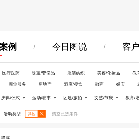
案例
今日图说
客
/
/
医疗医药
珠宝/奢侈品
服装纺织
美容/化妆品
教
商业服务
房地产
酒店/餐饮
微商
婚庆
庆典/仪式
运动/赛事
团建/旅拍
文艺/节庆
教育/
活动类型：
清空已选条件
其他
弹幕