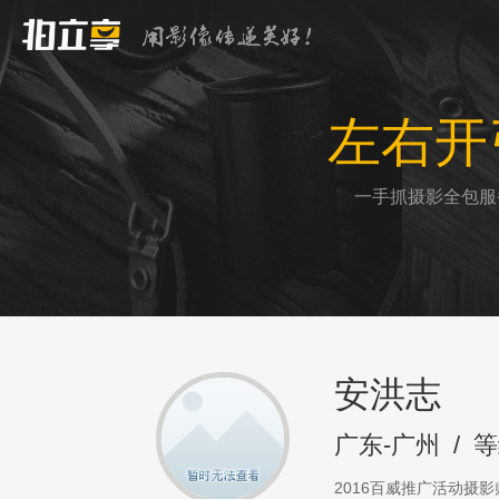
左右开
一手抓摄影全包服
安洪志
广东-广州
/
等
2016百威推广活动摄