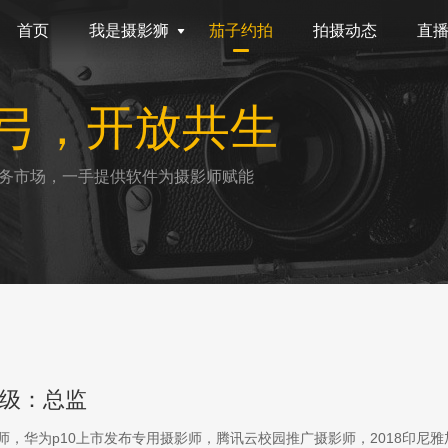
首页
我是摄影狮
茄子约拍
拍摄动态
直
弓，开放共生
务市场，一手提供软件为摄影师赋能
级：总监
影师，华为p10上市发布专用摄影师，腾讯云校园推广摄影师，2018印尼