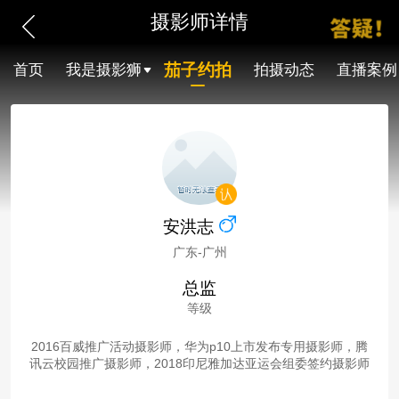
摄影师详情
茄子约拍
首页
我是摄影狮
拍摄动态
直播案例
安洪志
广东-广州
总监
等级
2016百威推广活动摄影师，华为p10上市发布专用摄影师，腾
讯云校园推广摄影师，2018印尼雅加达亚运会组委签约摄影师