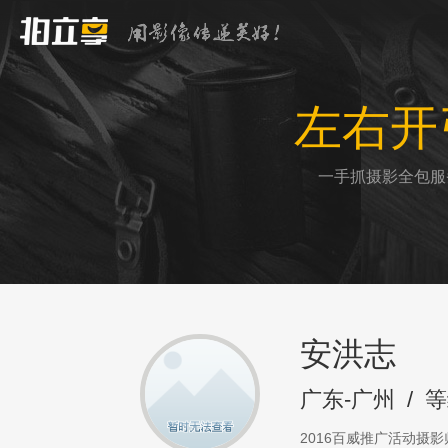
左右开
一手抓摄影全包服
安洪志
广东-广州
/
等
2016百威推广活动摄