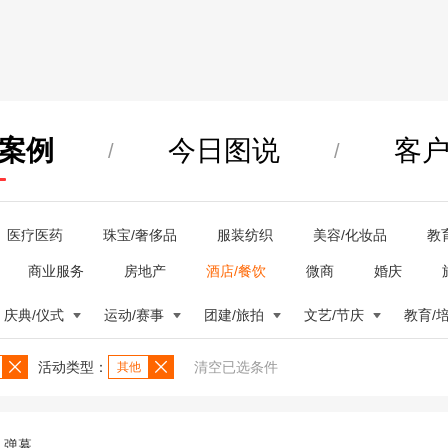
案例
今日图说
客
/
/
医疗医药
珠宝/奢侈品
服装纺织
美容/化妆品
教
商业服务
房地产
酒店/餐饮
微商
婚庆
庆典/仪式
运动/赛事
团建/旅拍
文艺/节庆
教育/
活动类型：
清空已选条件
其他
弹幕