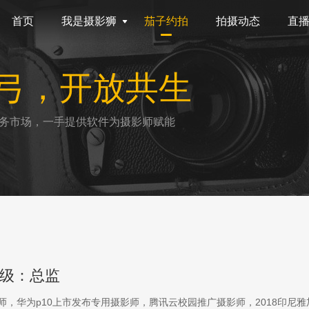
首页
我是摄影狮
茄子约拍
拍摄动态
直
弓，开放共生
务市场，一手提供软件为摄影师赋能
级：总监
影师，华为p10上市发布专用摄影师，腾讯云校园推广摄影师，2018印尼