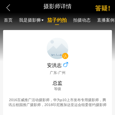
摄影师详情
茄子约拍
首页
我是摄影狮
拍摄动态
直播案例
安洪志
广东-广州
总监
等级
2016百威推广活动摄影师，华为p10上市发布专用摄影师，腾
讯云校园推广摄影师，2018印尼雅加达亚运会组委签约摄影师