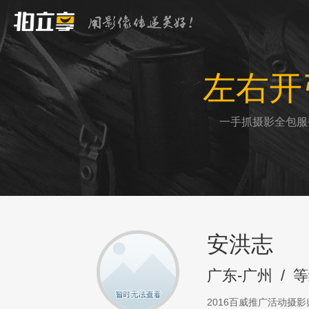
左右开
一手抓摄影全包服
安洪志
广东-广州
/
等
2016百威推广活动摄