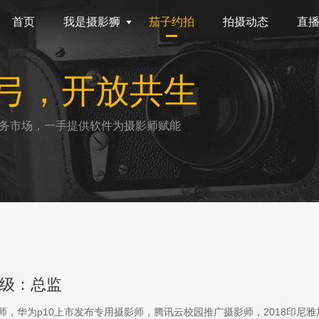
首页
我是摄影狮
茄子约拍
拍摄动态
直
弓，开放共生
务市场，一手提供软件为摄影师赋能
级：总监
影师，华为p10上市发布专用摄影师，腾讯云校园推广摄影师，2018印尼