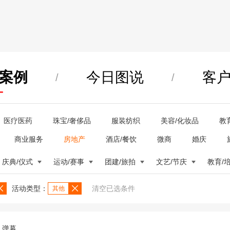
案例
今日图说
客
/
/
医疗医药
珠宝/奢侈品
服装纺织
美容/化妆品
教
商业服务
房地产
酒店/餐饮
微商
婚庆
庆典/仪式
运动/赛事
团建/旅拍
文艺/节庆
教育/
活动类型：
清空已选条件
其他
弹幕