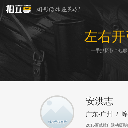
左右开
一手抓摄影全包服
安洪志
广东-广州
/
等
2016百威推广活动摄