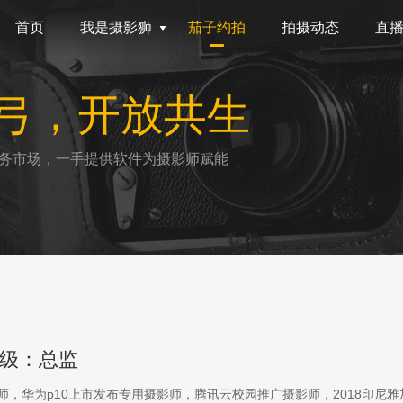
首页
我是摄影狮
茄子约拍
拍摄动态
直
弓，开放共生
务市场，一手提供软件为摄影师赋能
级：总监
影师，华为p10上市发布专用摄影师，腾讯云校园推广摄影师，2018印尼