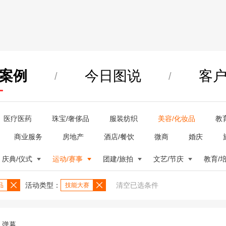
案例
今日图说
客
/
/
医疗医药
珠宝/奢侈品
服装纺织
美容/化妆品
教
商业服务
房地产
酒店/餐饮
微商
婚庆
庆典/仪式
运动/赛事
团建/旅拍
文艺/节庆
教育/
活动类型：
清空已选条件
品
技能大赛
弹幕