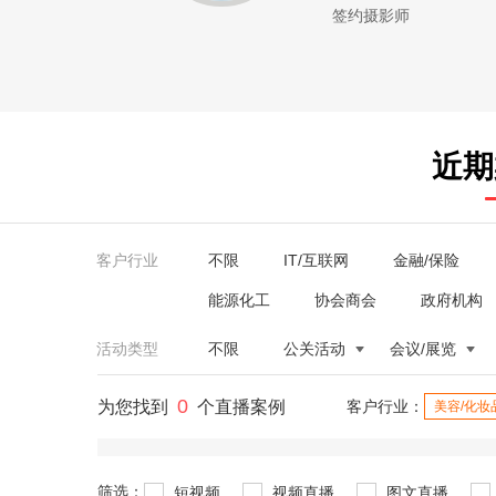
签约摄影师
近期
客户行业
不限
IT/互联网
金融/保险
能源化工
协会商会
政府机构
活动类型
不限
公关活动
会议/展览
0
为您找到
个直播案例
客户行业：
美容/化妆
筛选：
短视频
视频直播
图文直播