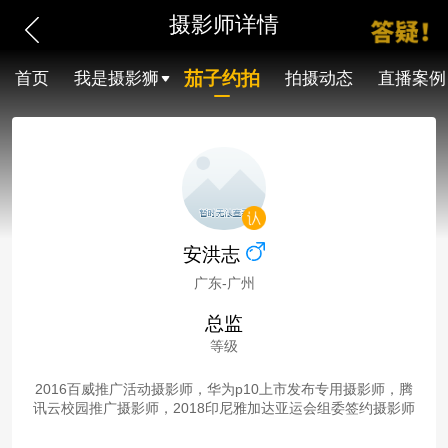
摄影师详情
茄子约拍
首页
我是摄影狮
拍摄动态
直播案例
安洪志
广东-广州
总监
等级
2016百威推广活动摄影师，华为p10上市发布专用摄影师，腾
讯云校园推广摄影师，2018印尼雅加达亚运会组委签约摄影师