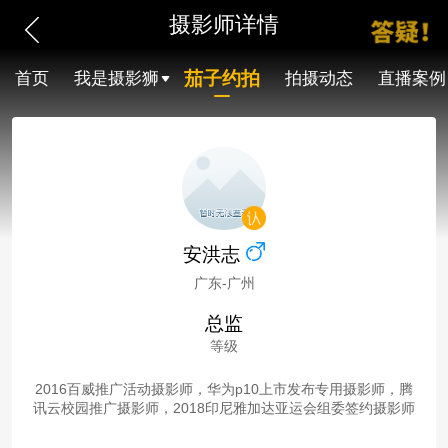
摄影师详情
茄子约拍
首页
我是摄影狮
拍摄动态
直播案例
安洪志
广东-广州
总监
等级
2016百威推广活动摄影师，华为p10上市发布专用摄影师，腾
讯云校园推广摄影师，2018印尼雅加达亚运会组委签约摄影师