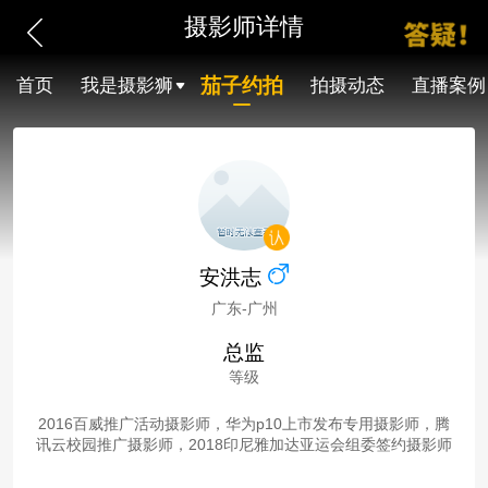
摄影师详情
茄子约拍
首页
我是摄影狮
拍摄动态
直播案例
安洪志
广东-广州
总监
等级
2016百威推广活动摄影师，华为p10上市发布专用摄影师，腾
讯云校园推广摄影师，2018印尼雅加达亚运会组委签约摄影师