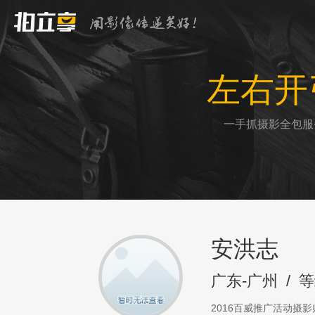
左右开
一手抓摄影全包服
安洪志
广东-广州
/
等
2016百威推广活动摄