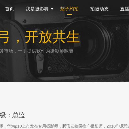
首页
我是摄影狮
茄子约拍
拍摄动态
直
弓，开放共生
务市场，一手提供软件为摄影师赋能
级：总监
影师，华为p10上市发布专用摄影师，腾讯云校园推广摄影师，2018印尼