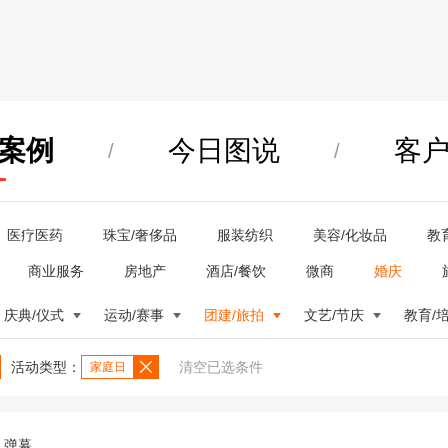
案例
今日图说
客
/
/
医疗医药
珠宝/奢侈品
服装纺织
美容/化妆品
教
商业服务
房地产
酒店/餐饮
微商
婚庆
庆典/仪式
运动/赛事
团建/旅拍
文艺/节庆
教育/
活动类型：
清空已选条件
家庭日
弹幕