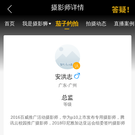
摄影师详情
茄子约拍
首页
我是摄影狮
拍摄动态
直播案例
安洪志
广东-广州
总监
等级
2016百威推广活动摄影师，华为p10上市发布专用摄影师，腾
讯云校园推广摄影师，2018印尼雅加达亚运会组委签约摄影师