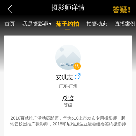
摄影师详情
茄子约拍
首页
我是摄影狮
拍摄动态
直播案例
安洪志
广东-广州
总监
等级
2016百威推广活动摄影师，华为p10上市发布专用摄影师，腾
讯云校园推广摄影师，2018印尼雅加达亚运会组委签约摄影师