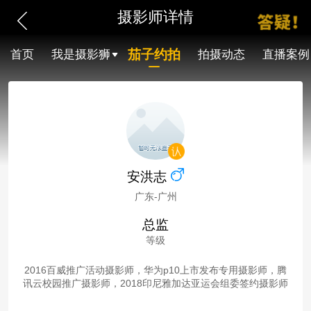
摄影师详情
茄子约拍
首页
我是摄影狮
拍摄动态
直播案例
安洪志
广东-广州
总监
等级
2016百威推广活动摄影师，华为p10上市发布专用摄影师，腾
讯云校园推广摄影师，2018印尼雅加达亚运会组委签约摄影师