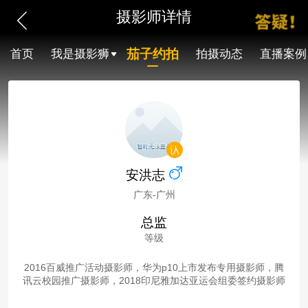
摄影师详情
茄子约拍
首页
我是摄影狮
拍摄动态
直播案例
安洪志
广东-广州
总监
等级
2016百威推广活动摄影师，华为p10上市发布专用摄影师，腾
讯云校园推广摄影师，2018印尼雅加达亚运会组委签约摄影师