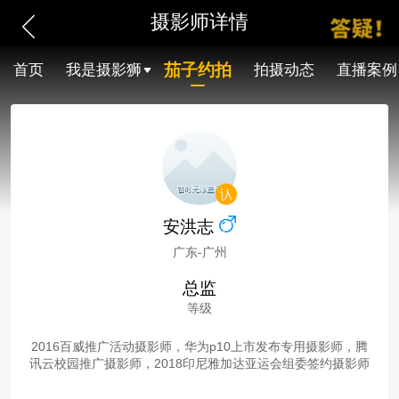
摄影师详情
茄子约拍
首页
我是摄影狮
拍摄动态
直播案例
安洪志
广东-广州
总监
等级
2016百威推广活动摄影师，华为p10上市发布专用摄影师，腾
讯云校园推广摄影师，2018印尼雅加达亚运会组委签约摄影师