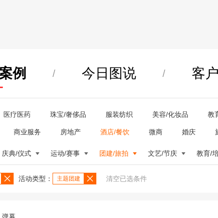
案例
今日图说
客
/
/
医疗医药
珠宝/奢侈品
服装纺织
美容/化妆品
教
商业服务
房地产
酒店/餐饮
微商
婚庆
庆典/仪式
运动/赛事
团建/旅拍
文艺/节庆
教育/
活动类型：
清空已选条件
主题团建
弹幕