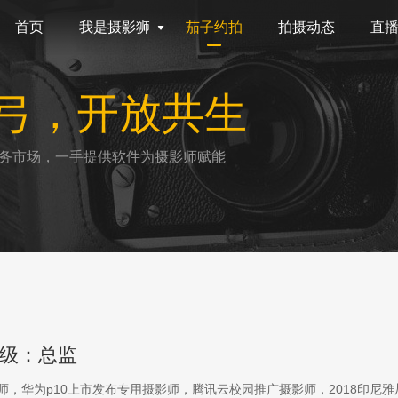
首页
我是摄影狮
茄子约拍
拍摄动态
直
弓，开放共生
务市场，一手提供软件为摄影师赋能
级：总监
影师，华为p10上市发布专用摄影师，腾讯云校园推广摄影师，2018印尼