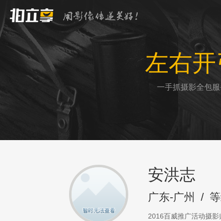
左右开
一手抓摄影全包服
安洪志
广东-广州
/
等
2016百威推广活动摄