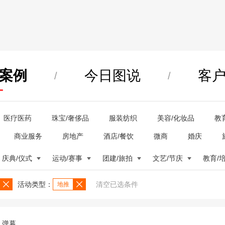
案例
今日图说
客
/
/
医疗医药
珠宝/奢侈品
服装纺织
美容/化妆品
教
商业服务
房地产
酒店/餐饮
微商
婚庆
庆典/仪式
运动/赛事
团建/旅拍
文艺/节庆
教育/
活动类型：
清空已选条件
地推
弹幕