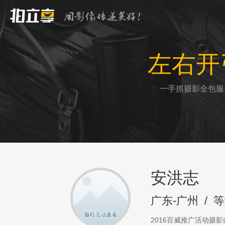
左右开
一手抓摄影全包服
安洪志
广东-广州
/
等
2016百威推广活动摄