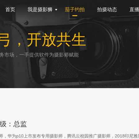
首页
我是摄影狮
茄子约拍
拍摄动态
直
弓，开放共生
务市场，一手提供软件为摄影师赋能
级：总监
影师，华为p10上市发布专用摄影师，腾讯云校园推广摄影师，2018印尼