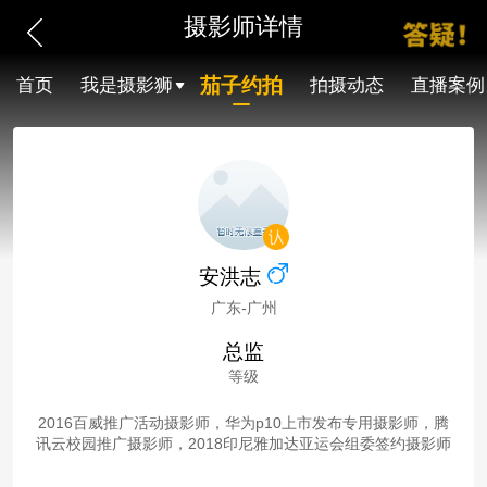
摄影师详情
茄子约拍
首页
我是摄影狮
拍摄动态
直播案例
安洪志
广东-广州
总监
等级
2016百威推广活动摄影师，华为p10上市发布专用摄影师，腾
讯云校园推广摄影师，2018印尼雅加达亚运会组委签约摄影师