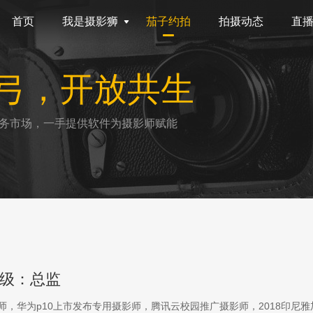
首页
我是摄影狮
茄子约拍
拍摄动态
直
弓，开放共生
务市场，一手提供软件为摄影师赋能
级：总监
影师，华为p10上市发布专用摄影师，腾讯云校园推广摄影师，2018印尼