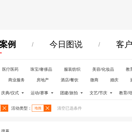
案例
今日图说
客
/
/
医疗医药
珠宝/奢侈品
服装纺织
美容/化妆品
教
商业服务
房地产
酒店/餐饮
微商
婚庆
庆典/仪式
运动/赛事
团建/旅拍
文艺/节庆
教育/
活动类型：
清空已选条件
地推
弹幕