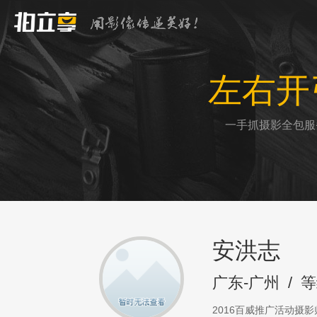
左右开
一手抓摄影全包服
安洪志
广东-广州
/
等
2016百威推广活动摄