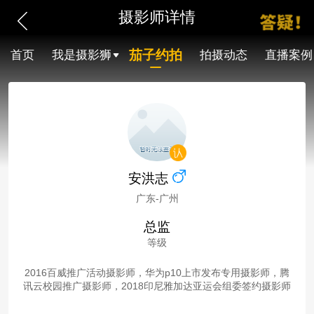
摄影师详情
茄子约拍
首页
我是摄影狮
拍摄动态
直播案例
安洪志
广东-广州
总监
等级
2016百威推广活动摄影师，华为p10上市发布专用摄影师，腾
讯云校园推广摄影师，2018印尼雅加达亚运会组委签约摄影师