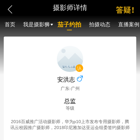
摄影师详情
茄子约拍
首页
我是摄影狮
拍摄动态
直播案例
安洪志
广东-广州
总监
等级
2016百威推广活动摄影师，华为p10上市发布专用摄影师，腾
讯云校园推广摄影师，2018印尼雅加达亚运会组委签约摄影师