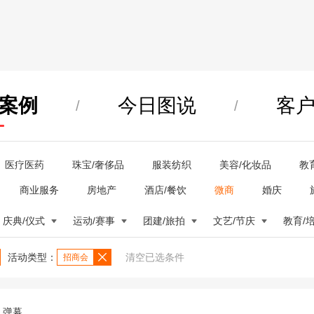
案例
今日图说
客
/
/
医疗医药
珠宝/奢侈品
服装纺织
美容/化妆品
教
商业服务
房地产
酒店/餐饮
微商
婚庆
庆典/仪式
运动/赛事
团建/旅拍
文艺/节庆
教育/
活动类型：
清空已选条件
招商会
弹幕