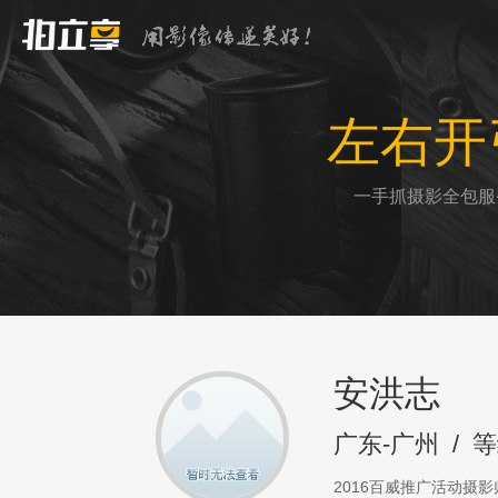
左右开
一手抓摄影全包服
安洪志
广东-广州
/
等
2016百威推广活动摄