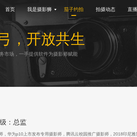
首页
我是摄影狮
茄子约拍
拍摄动态
直
弓，开放共生
务市场，一手提供软件为摄影师赋能
级：总监
影师，华为p10上市发布专用摄影师，腾讯云校园推广摄影师，2018印尼