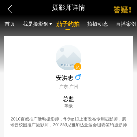
摄影师详情
茄子约拍
首页
我是摄影狮
拍摄动态
直播案例
安洪志
广东-广州
总监
等级
2016百威推广活动摄影师，华为p10上市发布专用摄影师，腾
讯云校园推广摄影师，2018印尼雅加达亚运会组委签约摄影师