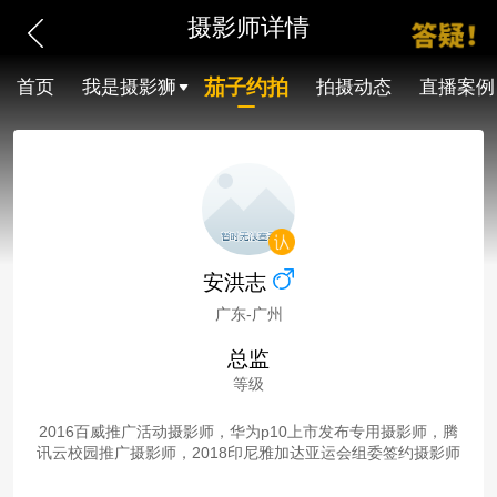
摄影师详情
茄子约拍
首页
我是摄影狮
拍摄动态
直播案例
安洪志
广东-广州
总监
等级
2016百威推广活动摄影师，华为p10上市发布专用摄影师，腾
讯云校园推广摄影师，2018印尼雅加达亚运会组委签约摄影师