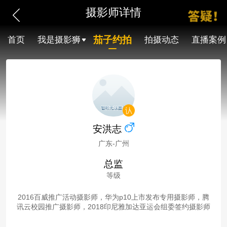
摄影师详情
茄子约拍
首页
我是摄影狮
拍摄动态
直播案例
安洪志
广东-广州
总监
等级
2016百威推广活动摄影师，华为p10上市发布专用摄影师，腾
讯云校园推广摄影师，2018印尼雅加达亚运会组委签约摄影师