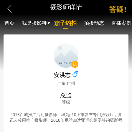
摄影师详情
茄子约拍
首页
我是摄影狮
拍摄动态
直播案例
安洪志
广东-广州
总监
等级
2016百威推广活动摄影师，华为p10上市发布专用摄影师，腾
讯云校园推广摄影师，2018印尼雅加达亚运会组委签约摄影师