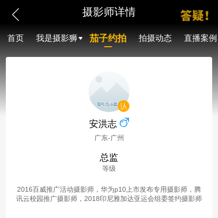
摄影师详情
茄子约拍
首页
我是摄影狮
拍摄动态
直播案例
安洪志
广东-广州
总监
等级
2016百威推广活动摄影师，华为p10上市发布专用摄影师，腾
讯云校园推广摄影师，2018印尼雅加达亚运会组委签约摄影师