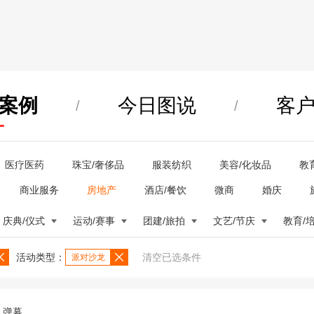
案例
今日图说
客
/
/
医疗医药
珠宝/奢侈品
服装纺织
美容/化妆品
教
商业服务
房地产
酒店/餐饮
微商
婚庆
庆典/仪式
运动/赛事
团建/旅拍
文艺/节庆
教育/
活动类型：
清空已选条件
派对沙龙
弹幕