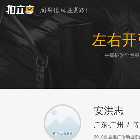
左右开
一手抓摄影全包服
安洪志
广东-广州
/
等
2016百威推广活动摄