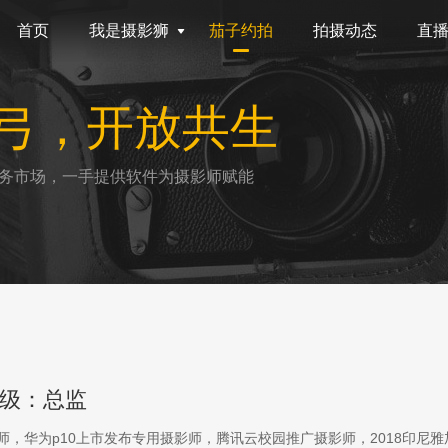
首页
我是摄影狮
茄子约拍
拍摄动态
直
弓，开放共生
务市场，一手提供软件为摄影师赋能
级：总监
影师，华为p10上市发布专用摄影师，腾讯云校园推广摄影师，2018印尼