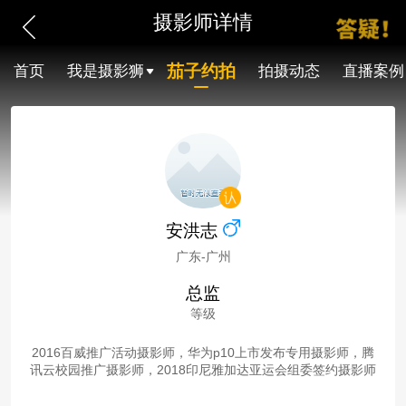
摄影师详情
茄子约拍
首页
我是摄影狮
拍摄动态
直播案例
安洪志
广东-广州
总监
等级
2016百威推广活动摄影师，华为p10上市发布专用摄影师，腾
讯云校园推广摄影师，2018印尼雅加达亚运会组委签约摄影师