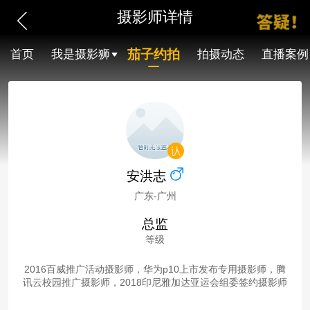
摄影师详情
茄子约拍
首页
我是摄影狮
拍摄动态
直播案例
安洪志
广东-广州
总监
等级
2016百威推广活动摄影师，华为p10上市发布专用摄影师，腾
讯云校园推广摄影师，2018印尼雅加达亚运会组委签约摄影师