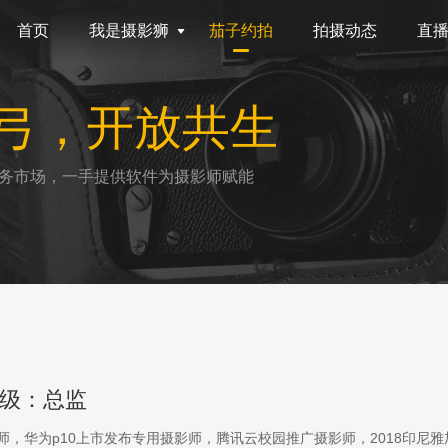
首页
我是摄影狮
茄子约拍
拍摄动态
直
弓，开放共生
务市场，一手提供软件为摄影师赋能
级：总监
影师，华为p10上市发布专用摄影师，腾讯云校园推广摄影师，2018印尼