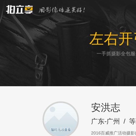
左右开
一手抓摄影全包服
安洪志
广东-广州
/
等
2016百威推广活动摄