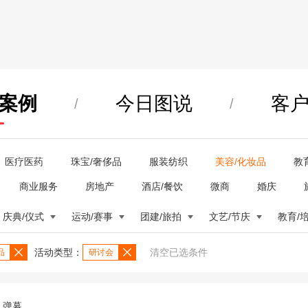
案例
今日图说
客
/
/
医疗医药
珠宝/奢侈品
服装纺织
美容/化妆品
教
商业服务
房地产
酒店/餐饮
微商
婚庆
庆典/仪式
运动/赛事
团建/旅拍
文艺/节庆
教育/
活动类型：
清空已选条件
品
研讨会
弹幕