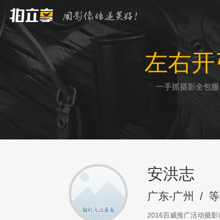
左右开
一手抓摄影全包服
安洪志
广东-广州
/
等
2016百威推广活动摄