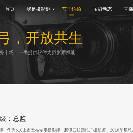
首页
我是摄影狮
茄子约拍
拍摄动态
直
弓，开放共生
务市场，一手提供软件为摄影师赋能
级：总监
影师，华为p10上市发布专用摄影师，腾讯云校园推广摄影师，2018印尼