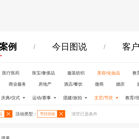
案例
今日图说
客
/
/
医疗医药
珠宝/奢侈品
服装纺织
美容/化妆品
教
商业服务
房地产
酒店/餐饮
微商
婚庆
庆典/仪式
运动/赛事
团建/旅拍
文艺/节庆
教育/
活动类型：
清空已选条件
品
节日活动
弹幕