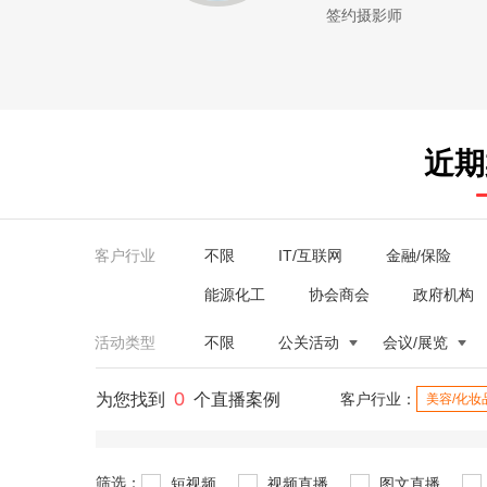
签约摄影师
近期
客户行业
不限
IT/互联网
金融/保险
能源化工
协会商会
政府机构
活动类型
不限
公关活动
会议/展览
0
为您找到
个直播案例
客户行业：
美容/化妆
筛选：
短视频
视频直播
图文直播