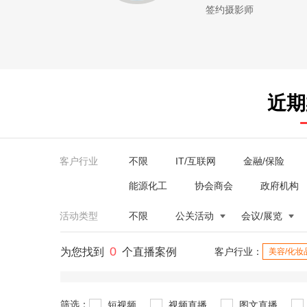
签约摄影师
近期
客户行业
不限
IT/互联网
金融/保险
能源化工
协会商会
政府机构
活动类型
不限
公关活动
会议/展览
0
为您找到
个直播案例
客户行业：
美容/化妆
筛选：
短视频
视频直播
图文直播