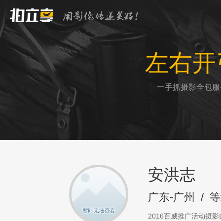
左右开
一手抓摄影全包服
安洪志
广东-广州
/
等
2016百威推广活动摄