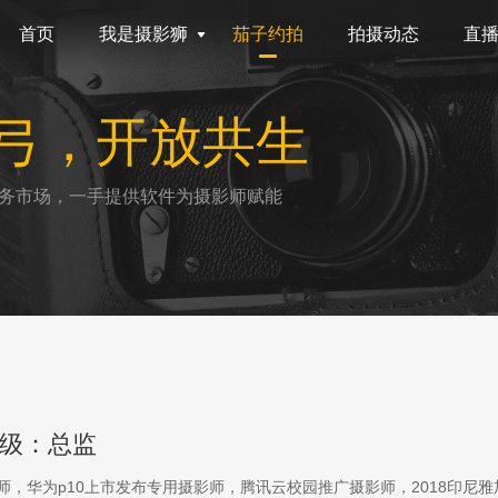
首页
我是摄影狮
茄子约拍
拍摄动态
直
弓，开放共生
务市场，一手提供软件为摄影师赋能
级：总监
影师，华为p10上市发布专用摄影师，腾讯云校园推广摄影师，2018印尼