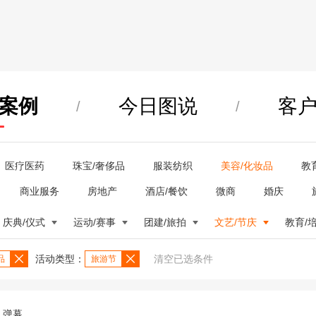
案例
今日图说
客
/
/
医疗医药
珠宝/奢侈品
服装纺织
美容/化妆品
教
商业服务
房地产
酒店/餐饮
微商
婚庆
庆典/仪式
运动/赛事
团建/旅拍
文艺/节庆
教育/
活动类型：
清空已选条件
品
旅游节
弹幕