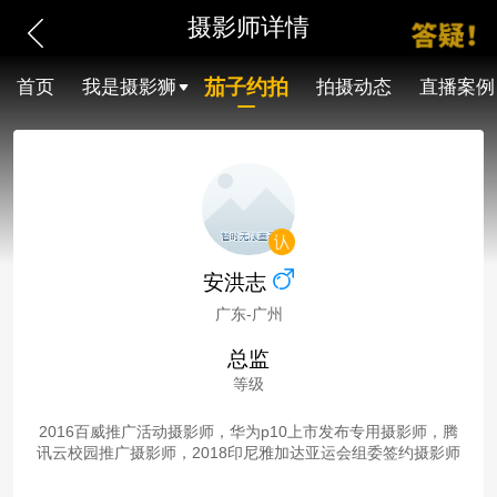
摄影师详情
茄子约拍
首页
我是摄影狮
拍摄动态
直播案例
安洪志
广东-广州
总监
等级
2016百威推广活动摄影师，华为p10上市发布专用摄影师，腾
讯云校园推广摄影师，2018印尼雅加达亚运会组委签约摄影师