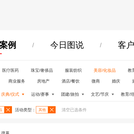
案例
今日图说
客
/
/
医疗医药
珠宝/奢侈品
服装纺织
美容/化妆品
教
商业服务
房地产
酒店/餐饮
微商
婚庆
庆典/仪式
运动/赛事
团建/旅拍
文艺/节庆
教育/
活动类型：
清空已选条件
品
其他
弹幕