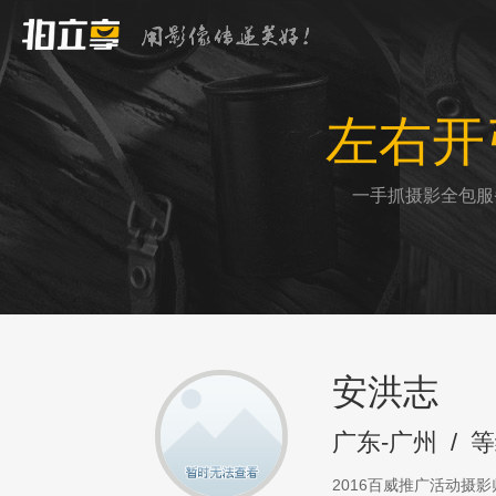
左右开
一手抓摄影全包服
安洪志
广东-广州
/
等
2016百威推广活动摄