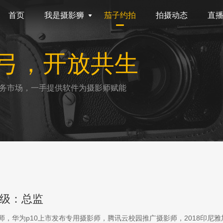
首页
我是摄影狮
茄子约拍
拍摄动态
直
弓，开放共生
务市场，一手提供软件为摄影师赋能
级：总监
影师，华为p10上市发布专用摄影师，腾讯云校园推广摄影师，2018印尼