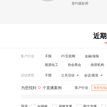
签约摄影师
近期
客户行业
不限
IT/互联网
金融/保险
能源化工
协会商会
政府机构
活动类型
不限
公关活动
会议/展览
0
为您找到
个直播案例
客户行业：
美容/化妆
筛选：
短视频
视频直播
图文直播