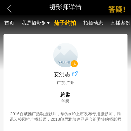
摄影师详情
茄子约拍
首页
我是摄影狮
拍摄动态
直播案例
安洪志
广东-广州
总监
等级
2016百威推广活动摄影师，华为p10上市发布专用摄影师，腾
讯云校园推广摄影师，2018印尼雅加达亚运会组委签约摄影师