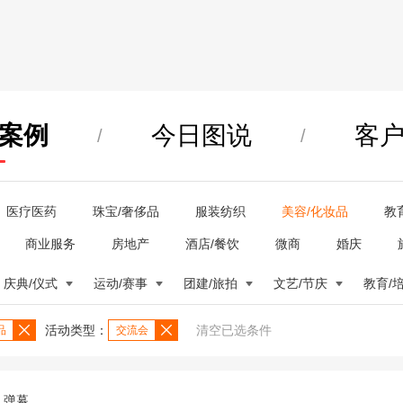
案例
今日图说
客
/
/
医疗医药
珠宝/奢侈品
服装纺织
美容/化妆品
教
商业服务
房地产
酒店/餐饮
微商
婚庆
庆典/仪式
运动/赛事
团建/旅拍
文艺/节庆
教育/
活动类型：
清空已选条件
品
交流会
弹幕