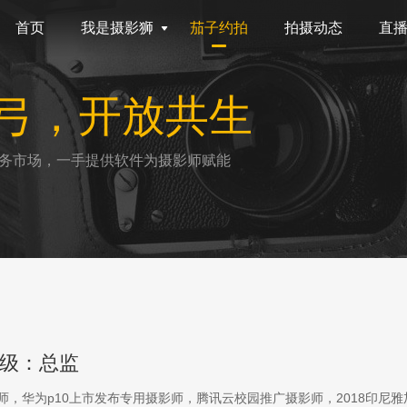
首页
我是摄影狮
茄子约拍
拍摄动态
直
弓，开放共生
务市场，一手提供软件为摄影师赋能
级：总监
影师，华为p10上市发布专用摄影师，腾讯云校园推广摄影师，2018印尼