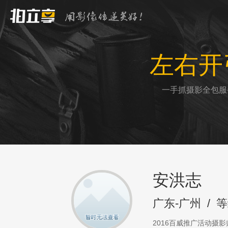
左右开
一手抓摄影全包服
安洪志
广东-广州
/
等
2016百威推广活动摄