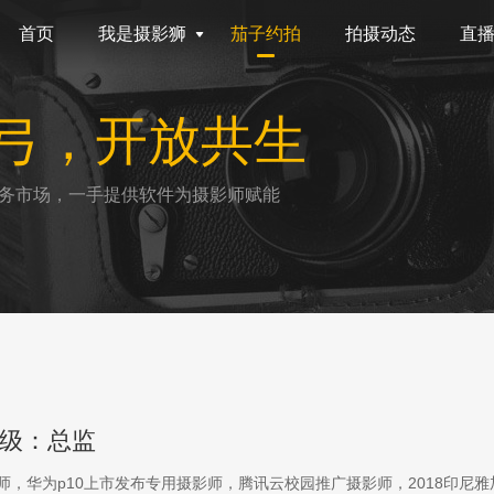
首页
我是摄影狮
茄子约拍
拍摄动态
直
弓，开放共生
务市场，一手提供软件为摄影师赋能
级：总监
影师，华为p10上市发布专用摄影师，腾讯云校园推广摄影师，2018印尼