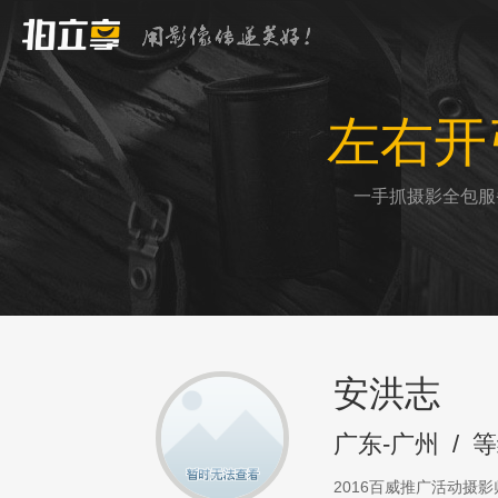
左右开
一手抓摄影全包服
安洪志
广东-广州
/
等
2016百威推广活动摄