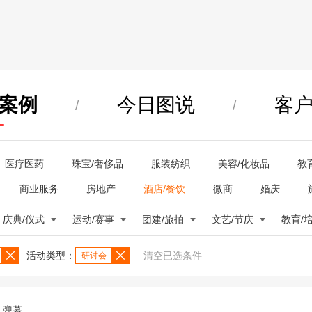
案例
今日图说
客
/
/
医疗医药
珠宝/奢侈品
服装纺织
美容/化妆品
教
商业服务
房地产
酒店/餐饮
微商
婚庆
庆典/仪式
运动/赛事
团建/旅拍
文艺/节庆
教育/
活动类型：
清空已选条件
研讨会
弹幕