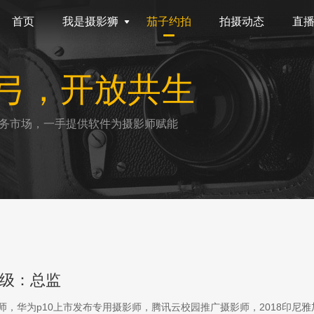
首页
我是摄影狮
茄子约拍
拍摄动态
直
弓，开放共生
务市场，一手提供软件为摄影师赋能
级：总监
影师，华为p10上市发布专用摄影师，腾讯云校园推广摄影师，2018印尼