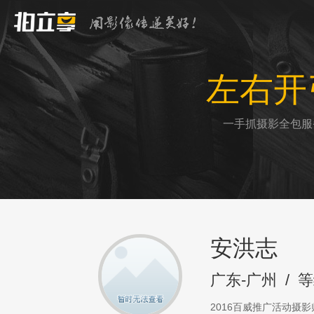
左右开
一手抓摄影全包服
安洪志
广东-广州
/
等
2016百威推广活动摄