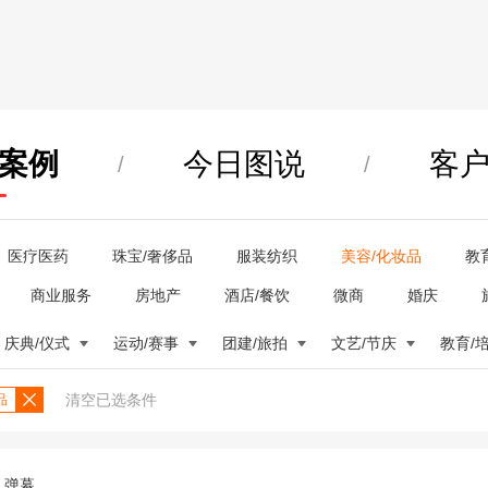
案例
今日图说
客
/
/
医疗医药
珠宝/奢侈品
服装纺织
美容/化妆品
教
商业服务
房地产
酒店/餐饮
微商
婚庆
庆典/仪式
运动/赛事
团建/旅拍
文艺/节庆
教育/
清空已选条件
品
弹幕