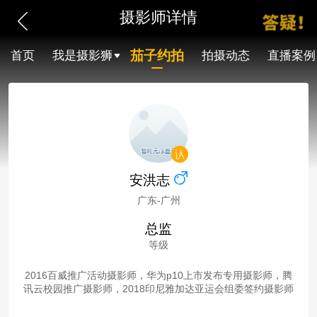
摄影师详情
茄子约拍
首页
我是摄影狮
拍摄动态
直播案例
安洪志
广东-广州
总监
等级
2016百威推广活动摄影师，华为p10上市发布专用摄影师，腾
讯云校园推广摄影师，2018印尼雅加达亚运会组委签约摄影师