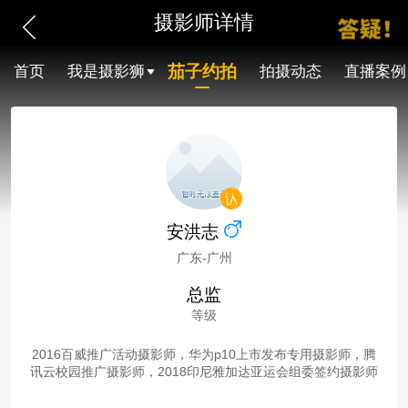
摄影师详情
茄子约拍
首页
我是摄影狮
拍摄动态
直播案例
安洪志
广东-广州
总监
等级
2016百威推广活动摄影师，华为p10上市发布专用摄影师，腾
讯云校园推广摄影师，2018印尼雅加达亚运会组委签约摄影师