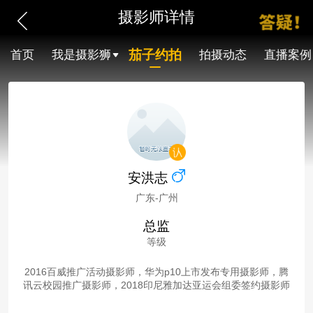
摄影师详情
茄子约拍
首页
我是摄影狮
拍摄动态
直播案例
安洪志
广东-广州
总监
等级
2016百威推广活动摄影师，华为p10上市发布专用摄影师，腾
讯云校园推广摄影师，2018印尼雅加达亚运会组委签约摄影师