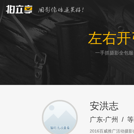
左右开
一手抓摄影全包服
安洪志
广东-广州
/
等
2016百威推广活动摄