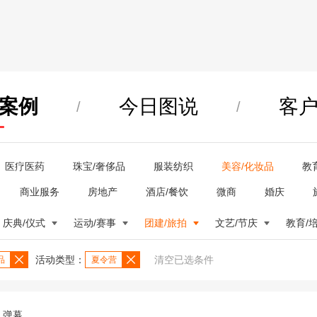
案例
今日图说
客
/
/
医疗医药
珠宝/奢侈品
服装纺织
美容/化妆品
教
商业服务
房地产
酒店/餐饮
微商
婚庆
庆典/仪式
运动/赛事
团建/旅拍
文艺/节庆
教育/
活动类型：
清空已选条件
品
夏令营
弹幕