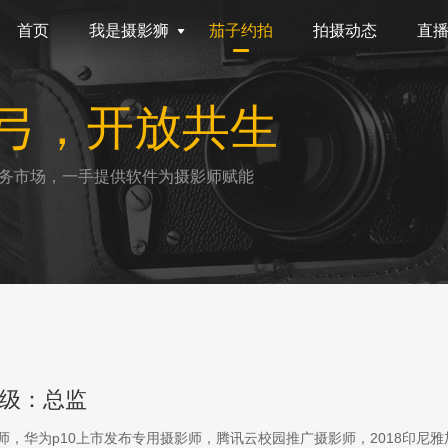
首页
我是摄影狮
茄子约拍
拍摄动态
直
弓，开放共生
务市场，一手提供软件为摄影师赋能
级：总监
影师，华为p10上市发布专用摄影师，腾讯云校园推广摄影师，2018印尼