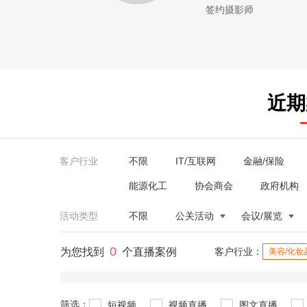
签约摄影师
近期
客户行业
不限
IT/互联网
金融/保险
能源化工
协会商会
政府机构
活动类型
不限
公关活动
会议/展览
0
为您找到
个直播案例
客户行业：
美容/化妆
筛选：
短视频
视频直播
图文直播