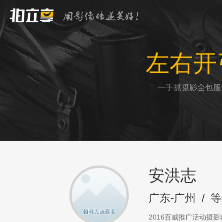
左右开
一手抓摄影全包服
安洪志
广东-广州
/
等
2016百威推广活动摄