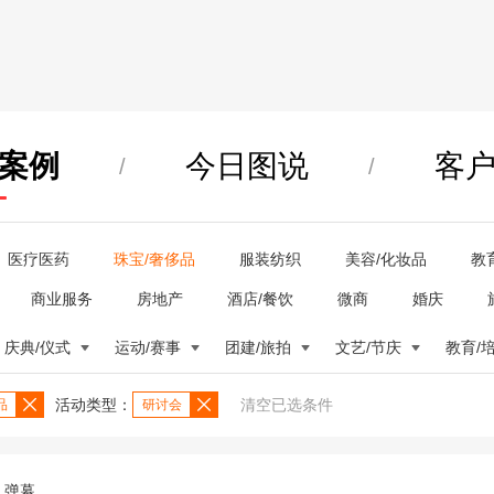
案例
今日图说
客
/
/
医疗医药
珠宝/奢侈品
服装纺织
美容/化妆品
教
商业服务
房地产
酒店/餐饮
微商
婚庆
庆典/仪式
运动/赛事
团建/旅拍
文艺/节庆
教育/
活动类型：
清空已选条件
品
研讨会
弹幕