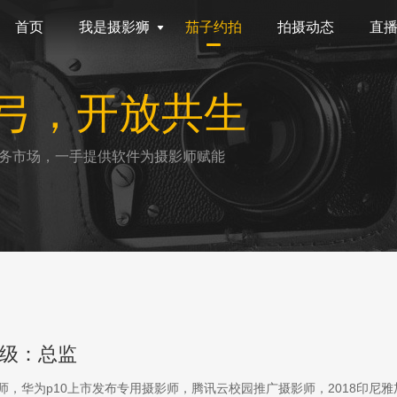
首页
我是摄影狮
茄子约拍
拍摄动态
直
弓，开放共生
务市场，一手提供软件为摄影师赋能
级：总监
影师，华为p10上市发布专用摄影师，腾讯云校园推广摄影师，2018印尼