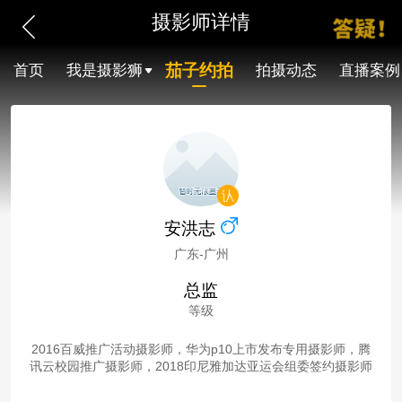
摄影师详情
茄子约拍
首页
我是摄影狮
拍摄动态
直播案例
安洪志
广东-广州
总监
等级
2016百威推广活动摄影师，华为p10上市发布专用摄影师，腾
讯云校园推广摄影师，2018印尼雅加达亚运会组委签约摄影师