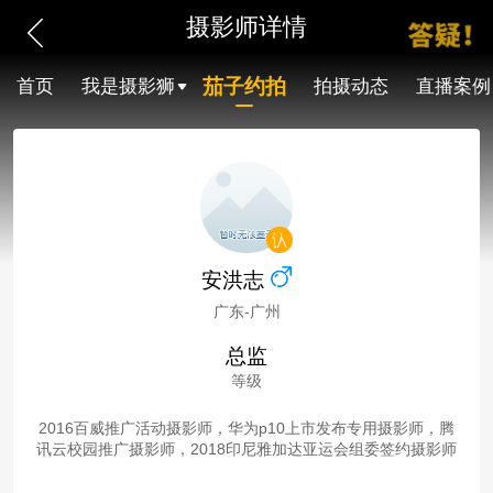
摄影师详情
茄子约拍
首页
我是摄影狮
拍摄动态
直播案例
安洪志
广东-广州
总监
等级
2016百威推广活动摄影师，华为p10上市发布专用摄影师，腾
讯云校园推广摄影师，2018印尼雅加达亚运会组委签约摄影师